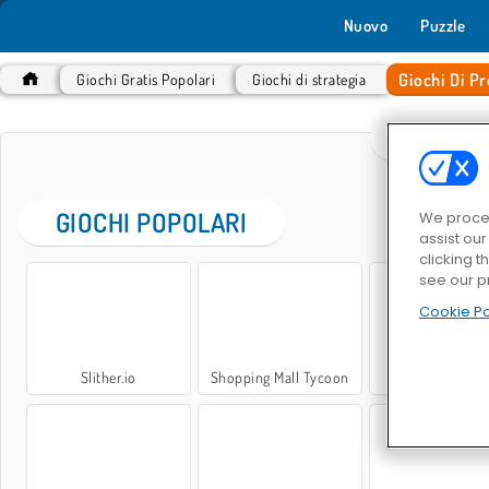
Nuovo
Puzzle
Giochi Di P
Giochi Gratis Popolari
Giochi di strategia
GIOCHI
GIOCHI POPOLARI
We proces
assist ou
clicking t
see our p
Cookie Po
Slither.io
Shopping Mall Tycoon
Mope.io