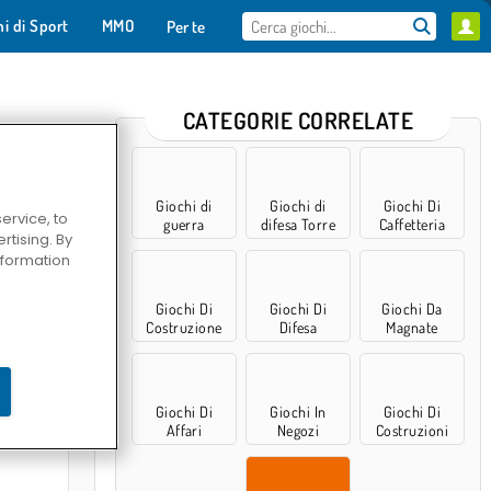
hi di Sport
MMO
Per te
CATEGORIE CORRELATE
Giochi di
Giochi di
Giochi Di
ervice, to
guerra
difesa Torre
Caffetteria
tising. By
information
Giochi Di
Giochi Di
Giochi Da
Costruzione
Difesa
Magnate
zio 2
Giochi Di
Giochi In
Giochi Di
Affari
Negozi
Costruzioni