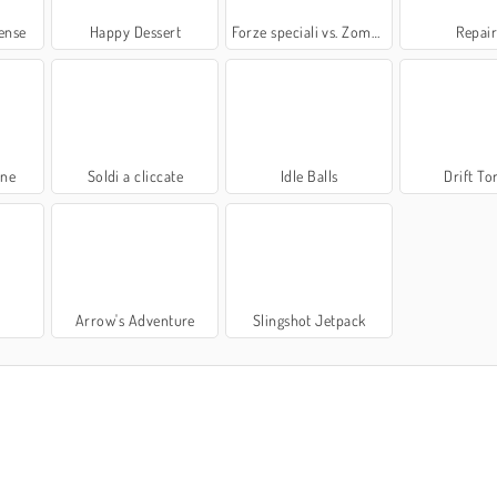
ense
Happy Dessert
Forze speciali vs. Zombie
Repair
ine
Soldi a cliccate
Idle Balls
Drift To
s
Arrow's Adventure
Slingshot Jetpack