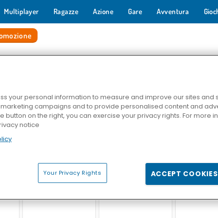
Multiplayer
Ragazze
Azione
Gare
Avventura
Gioc
romozione
 DI PROMOZIONE
s your personal information to measure and improve our sites and s
r marketing campaigns and to provide personalised content and adver
he button on the right, you can exercise your privacy rights. For more 
rivacy notice
licy
Among.io
Idle Miner Tycoon
Nello spa
Your Privacy Rights
ACCEPT COOKIES