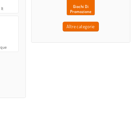
Giochi Di
 It
Promozione
Altre categorie
rque