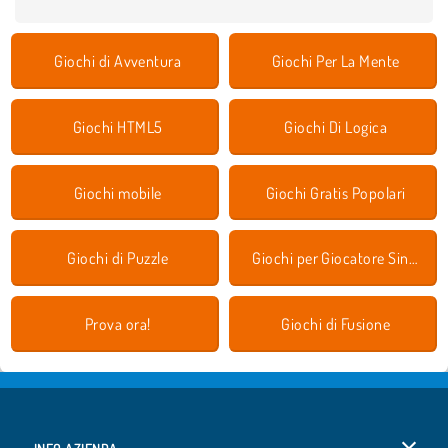
Giochi di Avventura
Giochi Per La Mente
Giochi HTML5
Giochi Di Logica
Giochi mobile
Giochi Gratis Popolari
Giochi di Puzzle
Giochi per Giocatore Singolo
Prova ora!
Giochi di Fusione