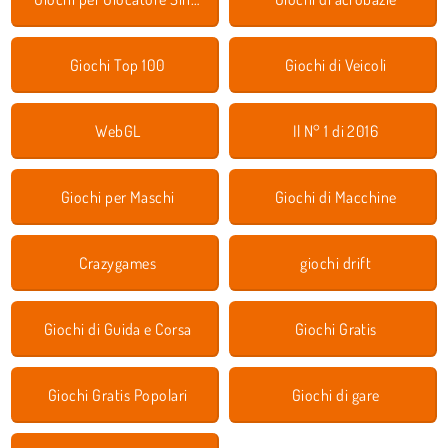
Giochi Top 100
Giochi di Veicoli
WebGL
Il N° 1 di 2016
Giochi per Maschi
Giochi di Macchine
Crazygames
giochi drift
Giochi di Guida e Corsa
Giochi Gratis
Giochi Gratis Popolari
Giochi di gare