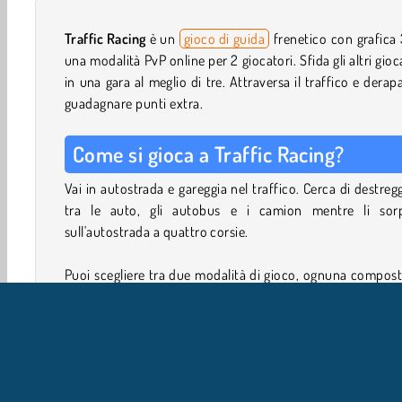
Traffic Racing
è un
gioco di guida
frenetico con grafica
una modalità PvP online per 2 giocatori. Sfida gli altri gioc
in una gara al meglio di tre. Attraversa il traffico e derap
guadagnare punti extra.
Come si gioca a Traffic Racing?
Vai in autostrada e gareggia nel traffico. Cerca di destregg
tra le auto, gli autobus e i camion mentre li sorp
sull'autostrada a quattro corsie.
Puoi scegliere tra due modalità di gioco, ognuna compos
brevi livelli e gare di auto:
La
modalità Carriera
è suddivisa in brevi livelli.
percorrere una certa distanza o raggiunger
determinato obiettivo per completare il livello e pa