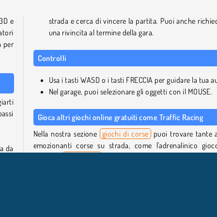
 3D e
strada e cerca di vincere la partita. Puoi anche richie
atori
una rivincita al termine della gara.
a per
Controlli
Usa i tasti WASD o i tasti FRECCIA per guidare la tua a
Nel garage, puoi selezionare gli oggetti con il MOUSE.
iarti
assi
Gioca altri giochi online gratuiti come Traffic Racing
Nella nostra sezione
giochi di corse
puoi trovare tante a
emozionanti corse su strada, come l'adrenalinico gioc
ta da
corse 3D
Max Speed
. Oppure sfreccia in un ambiente ur
nei nostri
giochi di corse urbane
.
 Devi
Chi ha creato Traffic Racing?
e un
ssare
Traffic Racing
è stato creato da Royale Gamers.