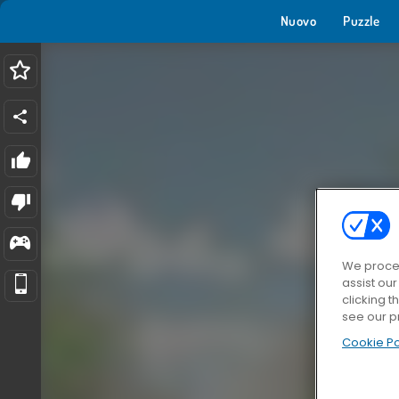
Nuovo
Puzzle
We proces
assist ou
clicking t
see our p
Cookie Po