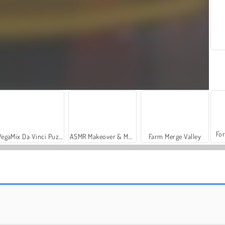
For
VegaMix Da Vinci Puzzles
ASMR Makeover & Makeup Studio
Farm Merge Valley
Two Stunt Supercars
Challenger City Driver