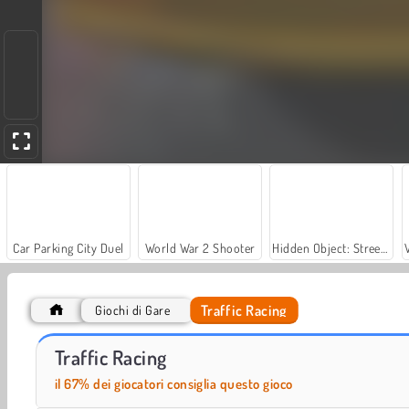
Car Parking City Duel
World War 2 Shooter
Hidden Object: Street of Secrets
Traffic Racing
Giochi di Gare
Let's Fish!
Casino World
Traffic Racing
il 67% dei giocatori consiglia questo gioco