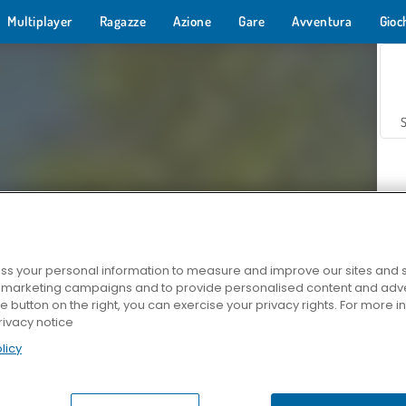
Multiplayer
Ragazze
Azione
Gare
Avventura
Gioc
s your personal information to measure and improve our sites and s
r marketing campaigns and to provide personalised content and adver
Z
he button on the right, you can exercise your privacy rights. For more 
rivacy notice
licy