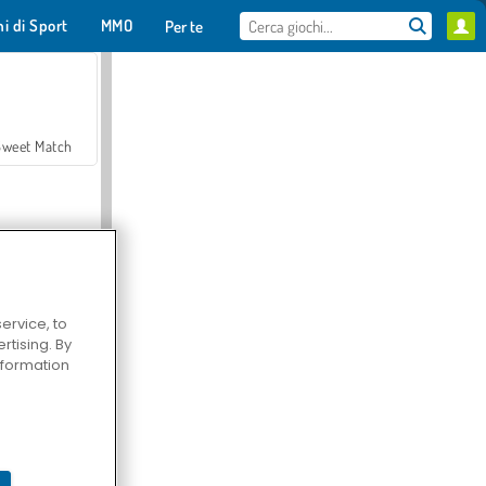
hi di Sport
MMO
Per te
Sweet Match
ervice, to
tising. By
en Solitaire
information