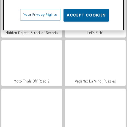
Your Privacy Rights
ACCEPT COOKIES
Hidden Object: Street of Secrets
Let's Fish!
Moto Trials Off Road 2
VegaMix Da Vinci Puzzles