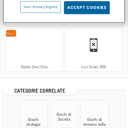
Your Privacy Rights
ACCEPT COOKIES
ArmedForces.io
War Nations
Nuovi
Battle Shot Elite
Iron Order 1919
CATEGORIE CORRELATE
Giochi di
Società
Giochi
Giochi di
strategia
Immersi nella