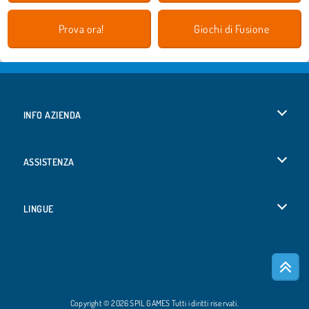
Prova ora!
Giochi di Fusione
INFO AZIENDA
Condizioni di utilizzo
ASSISTENZA
La nostra tutela della privacy
Aiuto
LINGUE
Cookies
English
Consenso sui Cookie
Deutsch
Copyright © 2026 SPIL GAMES Tutti i diritti riservati.