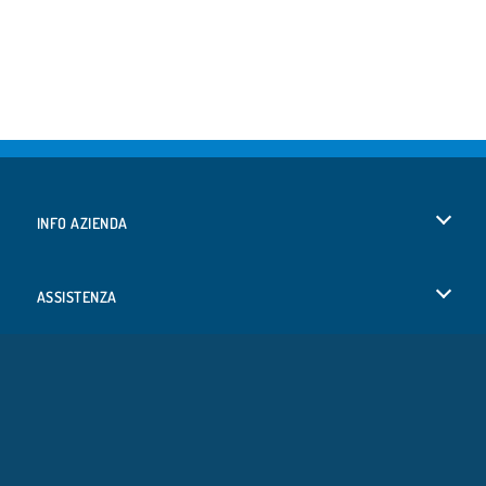
INFO AZIENDA
Condizioni di utilizzo
ASSISTENZA
La nostra tutela della privacy
Aiuto
LINGUE
Cookies
English
Consenso sui Cookie