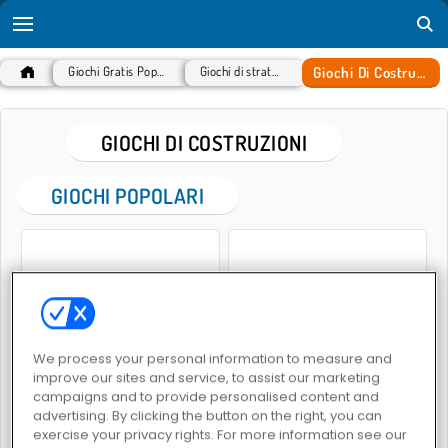
Giochi Di Costruzioni
Giochi Gratis Popolari
Giochi di strategia
GIOCHI DI COSTRUZIONI
GIOCHI POPOLARI
We process your personal information to measure and
World Craft 2
World Crafts
improve our sites and service, to assist our marketing
campaigns and to provide personalised content and
advertising. By clicking the button on the right, you can
exercise your privacy rights. For more information see our