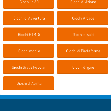
Giochi in 3D
Giochi di Azione
Giochi di Avventura
Giochi Arcade
Giochi HTML5
Giochi di salti
Giochi mobile
Giochi di Piattaforme
Giochi Gratis Popolari
Giochi di gare
Giochi di Abilità