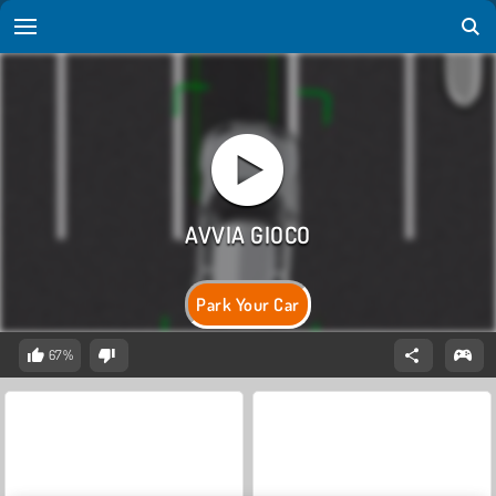
Park Your Car
67%