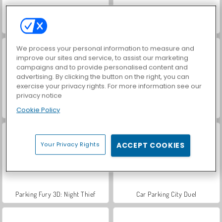
Crazy Parking
Panico nel parcheggio
We process your personal information to measure and
improve our sites and service, to assist our marketing
campaigns and to provide personalised content and
advertising. By clicking the button on the right, you can
exercise your privacy rights. For more information see our
privacy notice
Cookie Policy
Parcheggio 3D: mezzi pesanti
Parking Fury
Your Privacy Rights
ACCEPT COOKIES
Parking Fury 3D: Night Thief
Car Parking City Duel