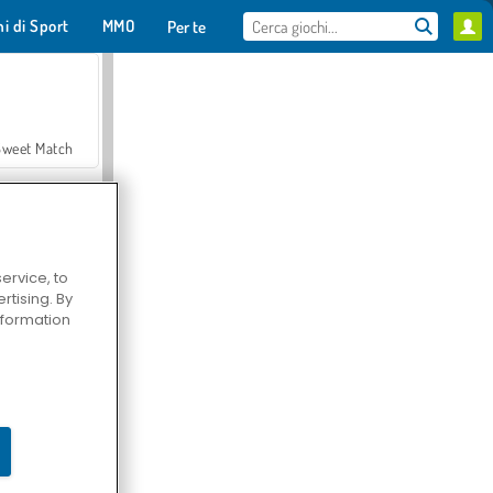
hi di Sport
MMO
Per te
Sweet Match
ervice, to
tising. By
en Solitaire
information
Farmerama