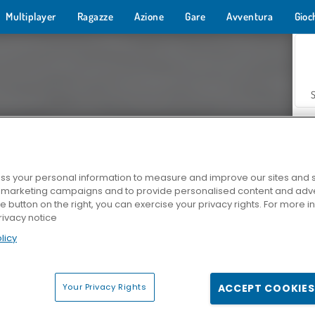
Multiplayer
Ragazze
Azione
Gare
Avventura
Gioc
s your personal information to measure and improve our sites and s
r marketing campaigns and to provide personalised content and adver
Z
he button on the right, you can exercise your privacy rights. For more 
rivacy notice
licy
Your Privacy Rights
ACCEPT COOKIES