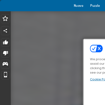
Nuovo
Puzzle
We proces
assist ou
clicking t
see our p
Cookie Po