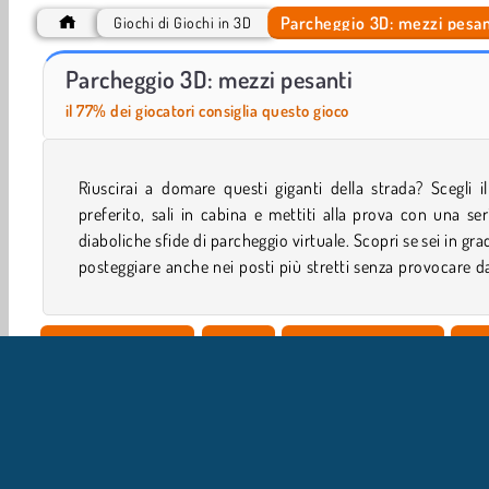
Parcheggio 3D: mezzi pesan
Giochi di Giochi in 3D
VegaMix Da Vinci Puzzles
Parking in Istanbul
Parcheggio 3D: mezzi pesanti
il 77% dei giocatori consiglia questo gioco
Riuscirai a domare questi giganti della strada? Scegli i
e se al volante te la cavi veramente bene, in questo gio
preferito, sali in cabina e mettiti alla prova con una ser
diaboliche sfide di parcheggio virtuale. Scopri se sei in gra
posteggiare anche nei posti più stretti senza provocare d
Giocatore Singolo
Abilità
Giochi Con Camion
Vei
Giochi Con Monster Truck
Parcheggio
Popolare