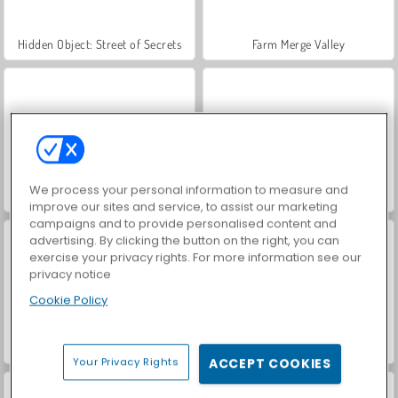
Hidden Object: Street of Secrets
Farm Merge Valley
We process your personal information to measure and
ASMR Makeover & Makeup Studio
VegaMix Da Vinci Puzzles
improve our sites and service, to assist our marketing
campaigns and to provide personalised content and
advertising. By clicking the button on the right, you can
exercise your privacy rights. For more information see our
privacy notice
Cookie Policy
Car Parking City Duel
World War 2 Shooter
Your Privacy Rights
ACCEPT COOKIES