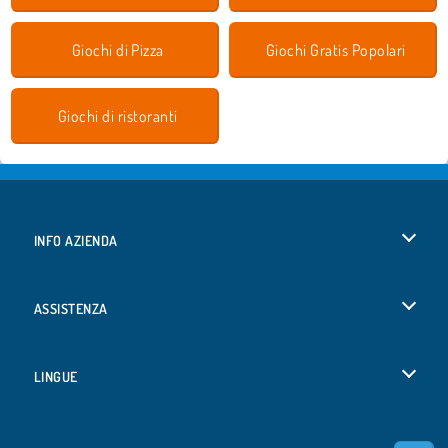
Giochi di Pizza
Giochi Gratis Popolari
Giochi di ristoranti
INFO AZIENDA
Condizioni di utilizzo
ASSISTENZA
La nostra tutela della privacy
Aiuto
LINGUE
Cookies
English