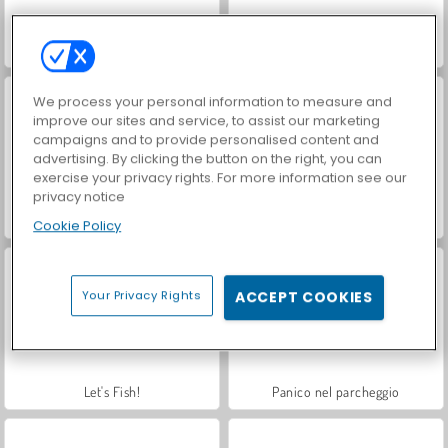
Hidden Object: Street of Secrets
VegaMix Da Vinci Puzzles
We process your personal information to measure and
improve our sites and service, to assist our marketing
campaigns and to provide personalised content and
advertising. By clicking the button on the right, you can
exercise your privacy rights. For more information see our
privacy notice
ASMR Makeover & Makeup Studio
Farm Merge Valley
Cookie Policy
Your Privacy Rights
ACCEPT COOKIES
Let's Fish!
Panico nel parcheggio