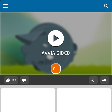
Olli
63%