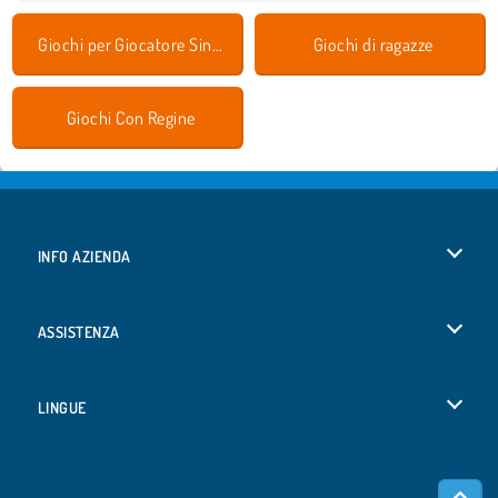
Giochi per Giocatore Singolo
Giochi di ragazze
Giochi Con Regine
INFO AZIENDA
Condizioni di utilizzo
ASSISTENZA
La nostra tutela della privacy
Aiuto
LINGUE
Cookies
Deutsch