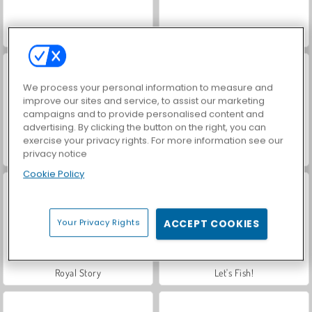
Farm Merge Valley
Hidden Object: Street of Secrets
We process your personal information to measure and
improve our sites and service, to assist our marketing
campaigns and to provide personalised content and
advertising. By clicking the button on the right, you can
exercise your privacy rights. For more information see our
privacy notice
VegaMix Da Vinci Puzzles
Casino World
Cookie Policy
Your Privacy Rights
ACCEPT COOKIES
Royal Story
Let's Fish!