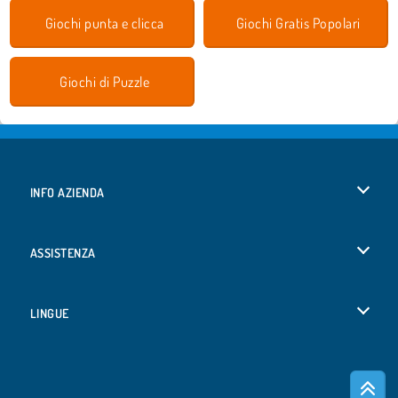
Giochi punta e clicca
Giochi Gratis Popolari
Giochi di Puzzle
INFO AZIENDA
Condizioni di utilizzo
ASSISTENZA
La nostra tutela della privacy
Aiuto
LINGUE
Cookies
Deutsch