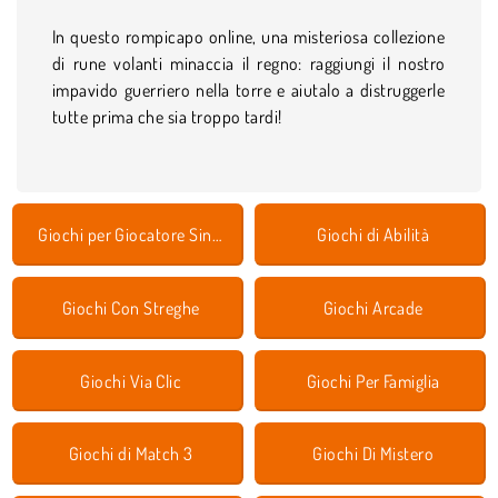
In questo rompicapo online, una misteriosa collezione
di rune volanti minaccia il regno: raggiungi il nostro
impavido guerriero nella torre e aiutalo a distruggerle
tutte prima che sia troppo tardi!
Giochi per Giocatore Singolo
Giochi di Abilità
Giochi Con Streghe
Giochi Arcade
Giochi Via Clic
Giochi Per Famiglia
Giochi di Match 3
Giochi Di Mistero