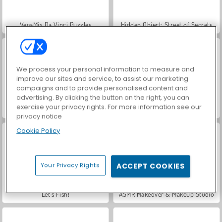
VegaMix Da Vinci Puzzles
Hidden Object: Street of Secrets
We process your personal information to measure and
improve our sites and service, to assist our marketing
campaigns and to provide personalised content and
advertising. By clicking the button on the right, you can
exercise your privacy rights. For more information see our
World War 2 Shooter
Car Parking City Duel
privacy notice
Cookie Policy
Your Privacy Rights
ACCEPT COOKIES
Let's Fish!
ASMR Makeover & Makeup Studio