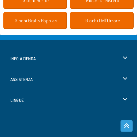
Giochi Horror
Giochi Di Mistero
Giochi Gratis Popolari
Giochi Dell'Orrore
INFO AZIENDA
Condizioni di utilizzo
ASSISTENZA
La nostra tutela della privacy
Aiuto
LINGUE
Cookies
English
Consenso sui Cookie
Deutsch