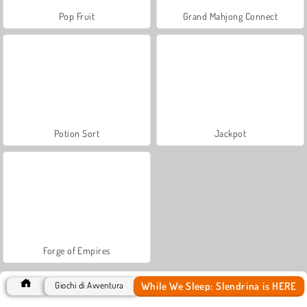
Pop Fruit
Grand Mahjong Connect
Potion Sort
Jackpot
Forge of Empires
While We Sleep: Slendrina is HERE
Giochi di Avventura