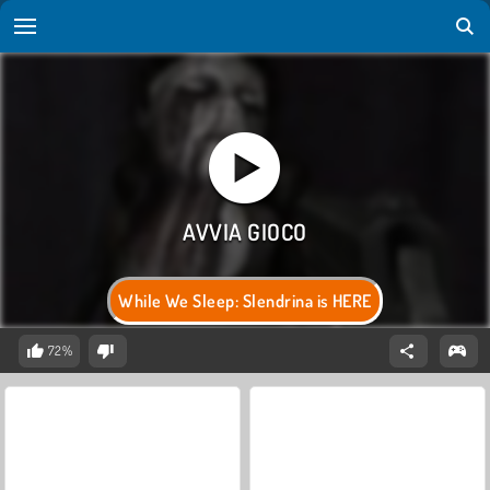
While We Sleep: Slendrina is HERE
72%