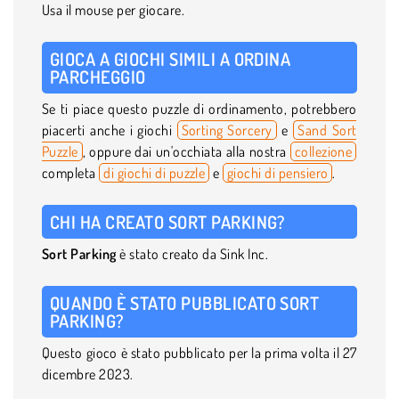
Usa il mouse per giocare.
GIOCA A GIOCHI SIMILI A ORDINA
PARCHEGGIO
Se ti piace questo puzzle di ordinamento, potrebbero
piacerti anche i giochi
Sorting Sorcery
e
Sand Sort
Puzzle
, oppure dai un'occhiata alla nostra
collezione
completa
di giochi di puzzle
e
giochi di pensiero
.
CHI HA CREATO SORT PARKING?
Sort Parking
è stato creato da Sink Inc.
QUANDO È STATO PUBBLICATO SORT
PARKING?
Questo gioco è stato pubblicato per la prima volta il 27
dicembre 2023.