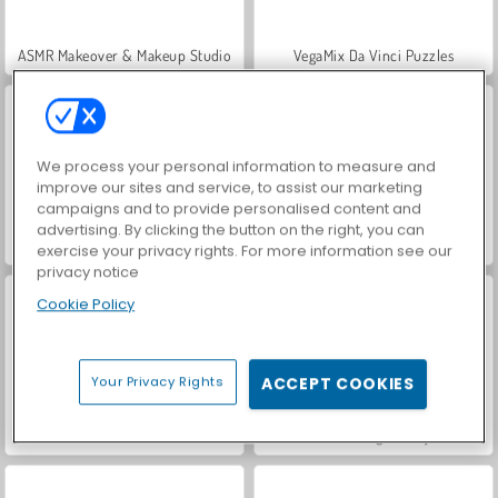
ASMR Makeover & Makeup Studio
VegaMix Da Vinci Puzzles
We process your personal information to measure and
improve our sites and service, to assist our marketing
campaigns and to provide personalised content and
advertising. By clicking the button on the right, you can
Let's Fish!
Hidden Object: Street of Secrets
exercise your privacy rights. For more information see our
privacy notice
Cookie Policy
Your Privacy Rights
ACCEPT COOKIES
World War 2 Shooter
Farm Merge Valley