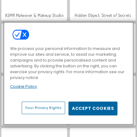
ASMR Makeover & Makeup Studio
Hidden Object: Street of Secrets
We process your personal information to measure and
improve our sites and service, to assist our marketing
campaigns and to provide personalised content and
advertising. By clicking the button on the right, you can
VegaMix Da Vinci Puzzles
World War 2 Shooter
exercise your privacy rights. For more information see our
privacy notice
Cookie Policy
Your Privacy Rights
ACCEPT COOKIES
Farm Merge Valley
Casino World