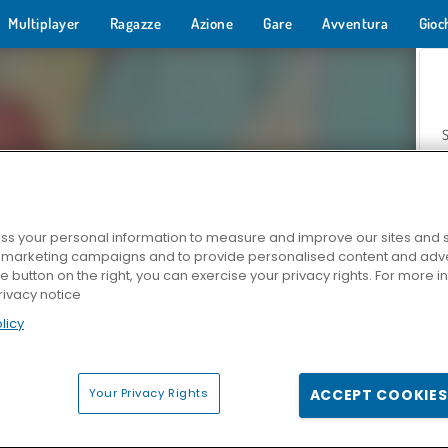
Multiplayer
Ragazze
Azione
Gare
Avventura
Gioc
s your personal information to measure and improve our sites and s
r marketing campaigns and to provide personalised content and adver
Z
he button on the right, you can exercise your privacy rights. For more 
rivacy notice
licy
Your Privacy Rights
ACCEPT COOKIES