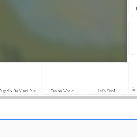
For
VegaMix Da Vinci Puzzles
Casino World
Let's Fish!
Gioielli magici di Natale
Magic Piano Tiles