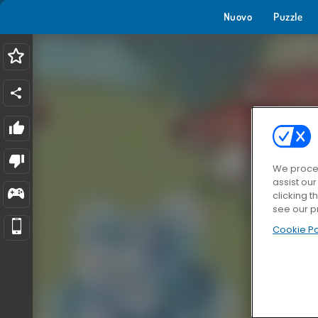
Nuovo
Puzzle
We proces
assist ou
clicking t
see our p
Cookie Po