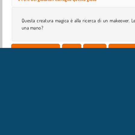
Questa creatura magica è alla ricerca di un makeover. L
una mano?
Giochi di simulazione
Gratis
Ragazze
Giochi Di M
IN
L