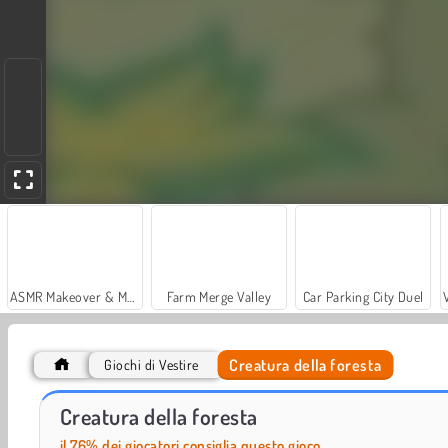
ASMR Makeover & Makeup Studio
Farm Merge Valley
Car Parking City Duel
Creatura della foresta
Giochi di Vestire
Hidden Object: Street of Secrets
World War 2 Shooter
Creatura della foresta
il 76% dei giocatori consiglia questo gioco