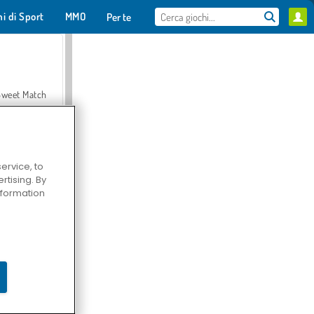
hi di Sport
MMO
Per te
Sweet Match
ervice, to
tising. By
en Solitaire
information
Farmerama