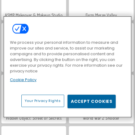
ASMR Makeover & Makeup Studio
Farm Merge Valley
We process your personal information to measure and
improve our sites and service, to assist our marketing
campaigns and to provide personalised content and
advertising. By clicking the button on the right, you can
exercise your privacy rights. For more information see our
VegaMix Da Vinci Puzzles
Royal Story
privacy notice
Cookie Policy
Your Privacy Rights
ACCEPT COOKIES
Hidden Object: Street of Secrets
World War 2 Shooter