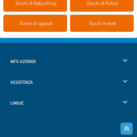
Giochi di Babysitting
Giochi di Pulizia
Giochi di ragazze
Giochi mobile
INFO AZIENDA
Condizioni di utilizzo
ASSISTENZA
La nostra tutela della privacy
Aiuto
LINGUE
Cookies
Deutsch
Consenso sui Cookie