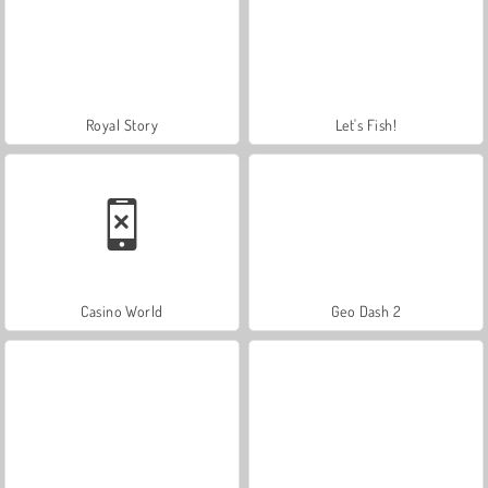
Royal Story
Let's Fish!
Casino World
Geo Dash 2