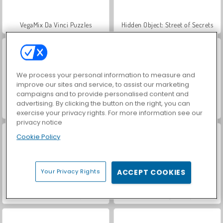
VegaMix Da Vinci Puzzles
Hidden Object: Street of Secrets
We process your personal information to measure and
improve our sites and service, to assist our marketing
campaigns and to provide personalised content and
advertising. By clicking the button on the right, you can
World War 2 Shooter
Car Parking City Duel
exercise your privacy rights. For more information see our
privacy notice
Cookie Policy
Your Privacy Rights
ACCEPT COOKIES
ASMR Makeover & Makeup Studio
Farm Merge Valley