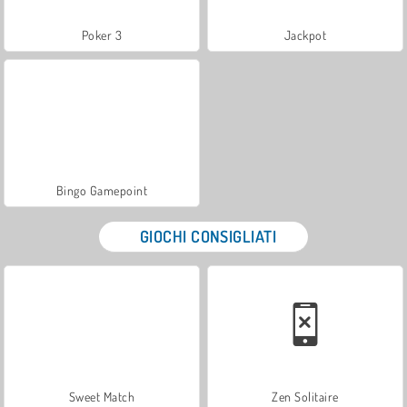
Poker 3
Jackpot
Bingo Gamepoint
GIOCHI CONSIGLIATI
Sweet Match
Zen Solitaire