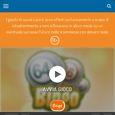
I giochi di social casinò sono offerti esclusivamente a scopo di
intrattenimento e non influiscono in alcun modo su un
eventuale successo futuro nelle scommesse con denaro reale.
Bingo