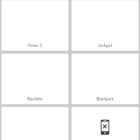
Poker 3
Jackpot
Roulette
Blackjack