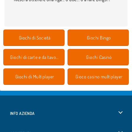
Giochi di Società
Giochi Bingo
Giochi di carte e da tavolo
Giochi Casinò
Giochi di Multiplayer
Gioco casino multiplayer
INFO AZIENDA
Condizioni di utilizzo