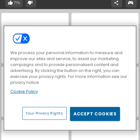
71%
We process your personal information to measure and
Vegas World
Bingo Gamepoint
improve our sites and service, to assist our marketing
campaigns and to provide personalised content and
advertising. By clicking the button on the right, you can
exercise your privacy rights. For more information see our
privacy notice
Cookie Policy
Jogo Do Bicho
Let's Fish!
Your Privacy Rights
ACCEPT COOKIES