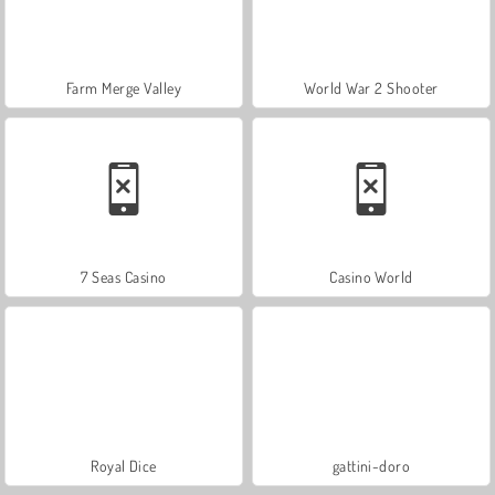
Farm Merge Valley
World War 2 Shooter
7 Seas Casino
Casino World
Royal Dice
gattini-doro