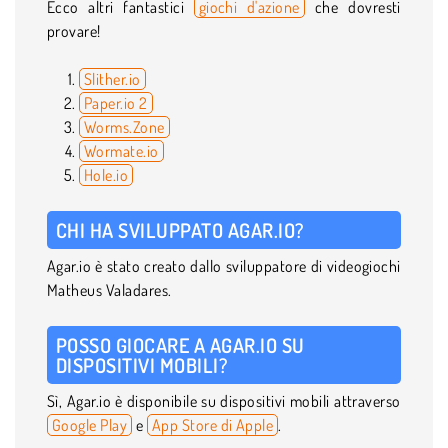
Ecco altri fantastici
giochi d'azione
che dovresti
provare!
Slither.io
Paper.io 2
Worms.Zone
Wormate.io
Hole.io
CHI HA SVILUPPATO AGAR.IO?
Agar.io è stato creato dallo sviluppatore di videogiochi
Matheus Valadares.
POSSO GIOCARE A AGAR.IO SU
DISPOSITIVI MOBILI?
Sì, Agar.io è disponibile su dispositivi mobili attraverso
Google Play
e
App Store di Apple
.