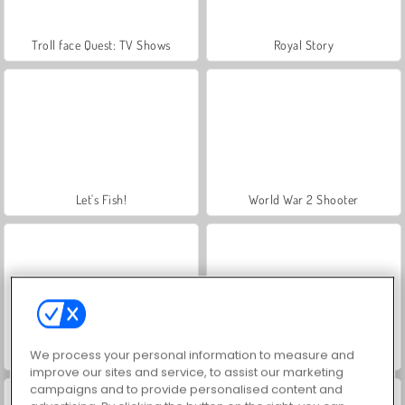
Troll face Quest: TV Shows
Royal Story
Let's Fish!
World War 2 Shooter
VegaMix Da Vinci Puzzles
Farm Merge Valley
We process your personal information to measure and
improve our sites and service, to assist our marketing
campaigns and to provide personalised content and