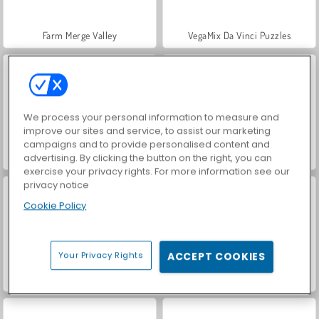
Farm Merge Valley
VegaMix Da Vinci Puzzles
We process your personal information to measure and
improve our sites and service, to assist our marketing
campaigns and to provide personalised content and
Hidden Object: Street of Secrets
Casino World
advertising. By clicking the button on the right, you can
exercise your privacy rights. For more information see our
privacy notice
Cookie Policy
Your Privacy Rights
ACCEPT COOKIES
Royal Story
Let's Fish!