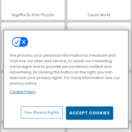
VegaMix Da Vinci Puzzles
Casino World
We process your personal information to measure and
improve our sites and service, to assist our marketing
Hidden Object: Street of Secrets
Royal Story
campaigns and to provide personalised content and
advertising. By clicking the button on the right, you can
exercise your privacy rights. For more information see our
privacy notice
Cookie Policy
Your Privacy Rights
ACCEPT COOKIES
Let's Fish!
ASMR Makeover & Makeup Studio