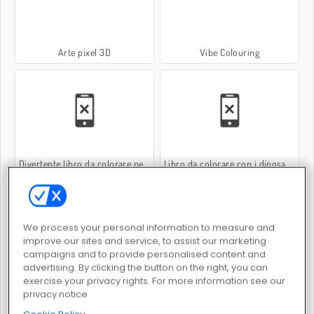
Arte pixel 3D
Vibe Colouring
Divertente libro da colorare per bambini
Libro da colorare con i dinosauri
We process your personal information to measure and
improve our sites and service, to assist our marketing
campaigns and to provide personalised content and
advertising. By clicking the button on the right, you can
Make Your Own Cosmetic Brand
Cake Pops Maker
exercise your privacy rights. For more information see our
privacy notice