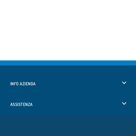
INFO AZIENDA
Condizioni di utilizzo
ASSISTENZA
La nostra tutela della privacy
Aiuto
LINGUE