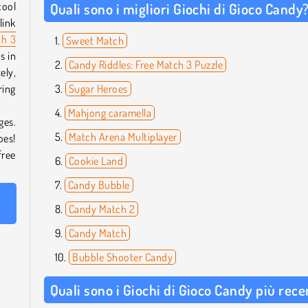
cool
Quali sono i migliori Giochi di Gioco Candy
link
h 3
Sweet Match
s in
Candy Riddles: Free Match 3 Puzzle
ely,
ring
Sugar Heroes
Mahjong caramella
ges.
Match Arena Multiplayer
oes!
free
Cookie Land
Candy Bubble
Candy Match 2
Candy Match
Bubble Shooter Candy
Quali sono i Giochi di Gioco Candy più rec