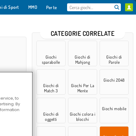
hi di Sport
MMO
Per te
CATEGORIE CORRELATE
Giochi
Giochi di
Giochi di
sparabolle
Mahjong
Parole
Giochi 2048
Giochi di
Giochi Per La
Match 3
Mente
ervice, to
tising. By
ltiplayer
Giochi mobile
information
Giochi di
Giochi colora i
oggetti
blocchi
nascosti