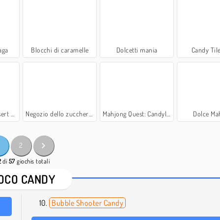
aga
Blocchi di caramelle
Dolcetti mania
Candy Tile
Games
Negozio dello zucchero filato
Mahjong Quest: Candyland Adventures
Dolce Ma
2
2
di
57
giochis totali
OCO CANDY
Bubble Shooter Candy