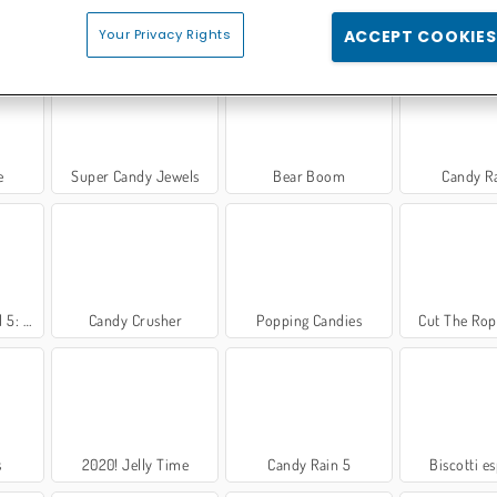
h
Bubble Shooter Candy
Back to Candyland 4: giardino goloso
Mahjong Sweet C
Your Privacy Rights
ACCEPT COOKIES
e
Super Candy Jewels
Bear Boom
Candy R
ntagna
Candy Crusher
Popping Candies
Cut The Rop
s
2020! Jelly Time
Candy Rain 5
Biscotti es