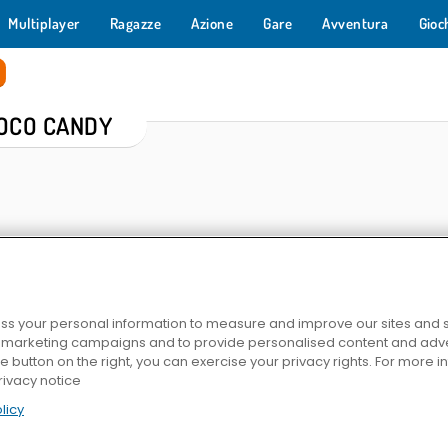
Multiplayer
Ragazze
Azione
Gare
Avventura
Gioc
OCO CANDY
s your personal information to measure and improve our sites and s
r marketing campaigns and to provide personalised content and adver
s
Mahjong caramella
Cookie Land
Match Arena Mu
he button on the right, you can exercise your privacy rights. For more 
rivacy notice
licy