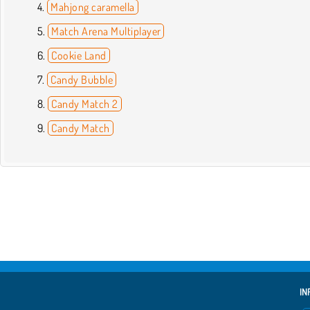
Mahjong caramella
Match Arena Multiplayer
Cookie Land
Candy Bubble
Candy Match 2
Candy Match
IN