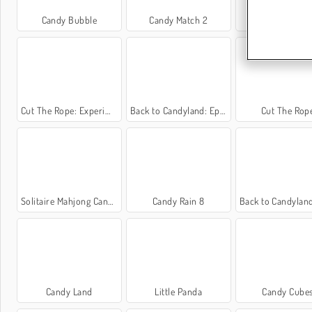
Candy Bubble
Candy Match 2
Candy Matc
Cut The Rope: Experiments
Back to Candyland: Episodio 1
Cut The Rop
Solitaire Mahjong Candy
Candy Rain 8
Back to Candyland 5: Ciocco-mo
Candy Land
Little Panda
Candy Cube