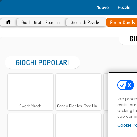
Nuovo
Puzzle
Gioco Candy
Giochi Gratis Popolari
Giochi di Puzzle
GI
GIOCHI POPOLARI
We proces
assist ou
Sweet Match
Candy Riddles: Free Match 3 Puzzle
Sugar Heroe
clicking t
see our p
Cookie Po