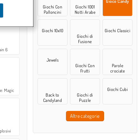
Gioco Candy
Giochi Con
Giochi 1001
onnection
Palloncini
Notti Arabe
Giochi 10x10
Giochi Classici
Giochi di
Fusione
ain 6
Jewels
Giochi Con
Parole
Frutti
crociate
Giochi Cubi
e: Magic
Back to
Giochi di
Candyland
Puzzle
Altre categorie
plosivi