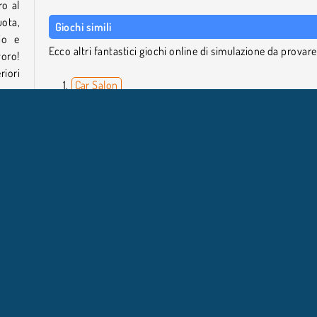
ro al
uota,
Giochi simili
io e
Ecco altri fantastici giochi online di simulazione da provar
oro!
riori
Car Salon
Gartic.io
Draw Tattoo
Rail Nation
e ti
no di
Chi ha sviluppato Woodturning Studio?
 del
Woodturning Studio è stato creato da RHM Interactive.
opolare
Puzzle
Giochi di simulazione
Abilità