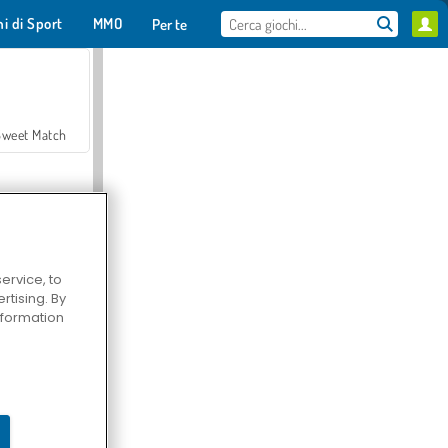
hi di Sport
MMO
Per te
Sweet Match
ervice, to
tising. By
en Solitaire
information