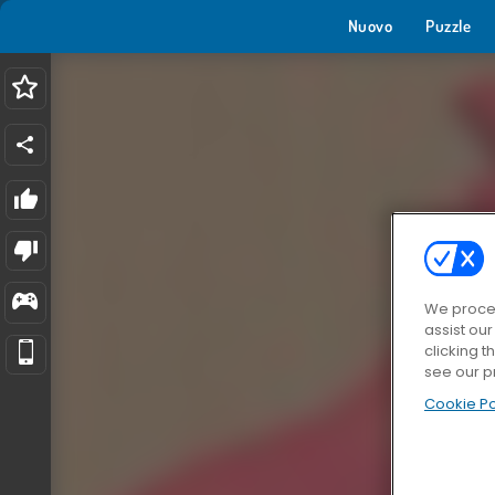
Nuovo
Puzzle
We proces
assist ou
clicking t
see our p
Cookie Po