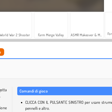
For
World War 2 Shooter
Farm Merge Valley
ASMR Makeover & Makeup Studio
o
Pottery Master
Sneaker Art
etta
Comandi di gioco
.
CLICCA CON IL PULSANTE SINISTRO per usare strume
zione
pennelli e altro.