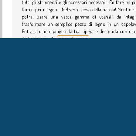
tutti gli strumenti e gli accessori necessari. Fai fare un gi
tornio per il legno... Nel vero senso della parola! Mentre r
potrai usare una vasta gamma di utensili da intagl
trasformare un semplice pezzo di legno in un capolav
Potrai anche dipingere la tua opera e decorarla con ulte
dettagli in questo
gioco di design
.
Come si gioca a Woodturning Studio?
Woodturning Studio è un
gioco d'arte e creatività
ch
permetterà di provare vari utensili e strumenti all'inter
una falegnameria. Usando un metodo chiamato tornitura
legno, potrai realizzare delle sculture davvero fantastiche.
Giochi in 3D
Arte
Arte e Creatività
HTML5
P