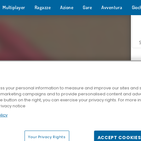
Multiplayer
Ragazze
Azione
Gare
Avventura
Gioc
s your personal information to measure and improve our sites and s
r marketing campaigns and to provide personalised content and adver
Z
he button on the right, you can exercise your privacy rights. For more 
rivacy notice
licy
Your Privacy Rights
ACCEPT COOKIES