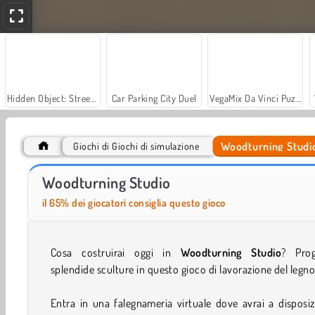
Hidden Object: Street of Secrets
Car Parking City Duel
VegaMix Da Vinci Puzzles
Woodturning Studi
Giochi di Giochi di simulazione
Casino World
Let's Fish!
Woodturning Studio
il 65% dei giocatori consiglia questo gioco
Cosa costruirai oggi in
Woodturning Studio
? Prog
splendide sculture in questo gioco di lavorazione del legno
Entra in una falegnameria virtuale dove avrai a disposi