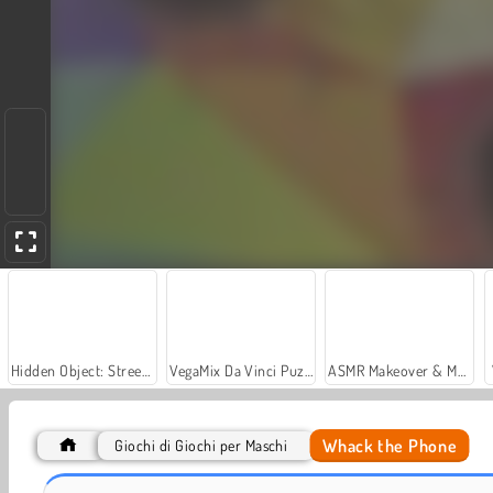
Hidden Object: Street of Secrets
VegaMix Da Vinci Puzzles
ASMR Makeover & Makeup Studio
Whack the Phone
Giochi di Giochi per Maschi
Car Parking City Duel
Magic Piano Tiles