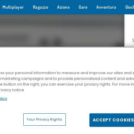
Multiplayer
Ragazze
Azione
Gare
Avventura
Gioc
s your personal information to measure and improve our sites and s
r marketing campaigns and to provide personalised content and adver
Z
he button on the right, you can exercise your privacy rights. For more 
rivacy notice
licy
Your Privacy Rights
ACCEPT COOKIES