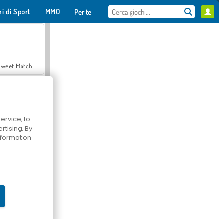
hi di Sport
MMO
Per te
Sweet Match
ervice, to
tising. By
en Solitaire
information
Farmerama