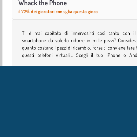
Whack the Phone
il 72% dei giocatori consiglia questo gioco
Ti è mai capitato di innervosirti così tanto con il
preferito e dai sfogo alla tua furia distruttrice con q
smartphone da volerlo ridurre in mille pezzi? Consider
demenziale gioco online: colpiscili con il martello, falli a 
quanto costano i pezzi di ricambio, forse ti conviene fare 
questi telefoni virtuali... Scegli il tuo iPhone o And
Giocatore Singolo
Abilità
Giochi per Maschi
Mobi
IN