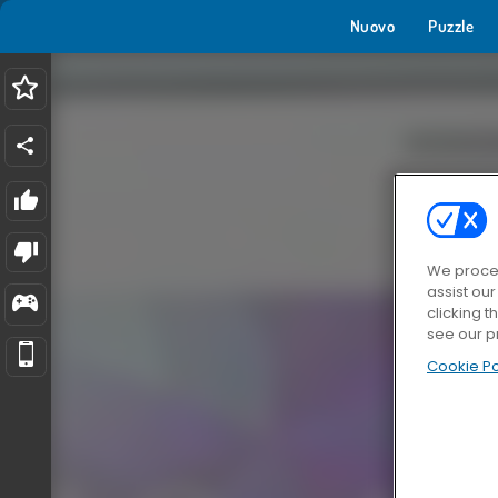
Nuovo
Puzzle
We proces
assist ou
clicking t
see our p
Cookie Po