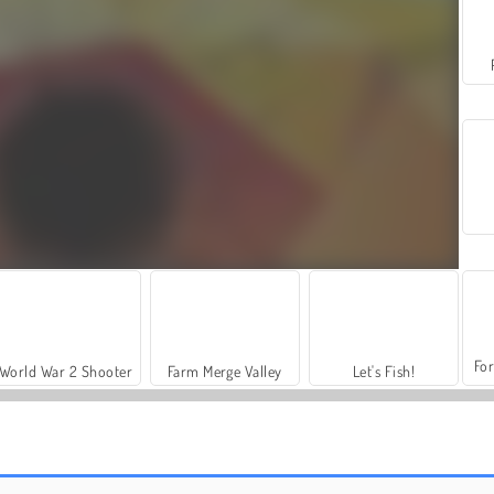
For
World War 2 Shooter
Farm Merge Valley
Let's Fish!
Sfere in equilibrio
Grindcraft Remasterized