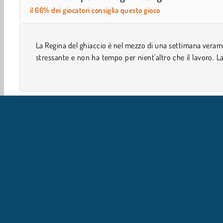
il 66% dei giocatori consiglia questo gioco
La Regina del ghiaccio è nel mezzo di una settimana vera
carnagione è un completo disastro! Diamole un nuovo 
stressante e non ha tempo per nient'altro che il lavoro. L
Giochi di simulazione
Babysitting
Dottore
Ragaz
IN
L