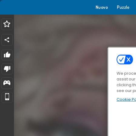
Nuovo
Puzzle
We proces
assist ou
clicking t
see our p
Cookie Po