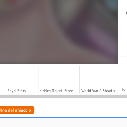
For
Royal Story
Hidden Object: Street of Secrets
World War 2 Shooter
ina del ghiaccio
Let's Fish!
Ice Queen: Home Recovery