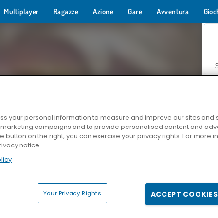
Multiplayer
Ragazze
Azione
Gare
Avventura
Gioc
s your personal information to measure and improve our sites and s
r marketing campaigns and to provide personalised content and adver
Z
he button on the right, you can exercise your privacy rights. For more 
rivacy notice
licy
Your Privacy Rights
ACCEPT COOKIES