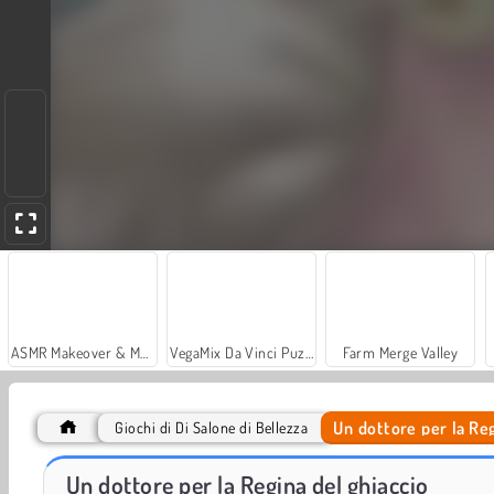
ASMR Makeover & Makeup Studio
VegaMix Da Vinci Puzzles
Farm Merge Valley
Un dottore per la Reg
Giochi di Di Salone di Bellezza
Car Parking City Duel
Casino World
Un dottore per la Regina del ghiaccio