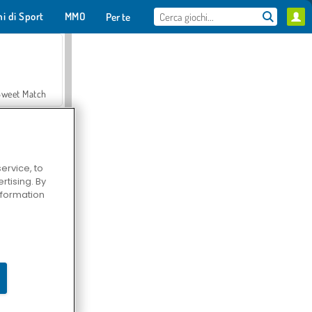
hi di Sport
MMO
Per te
Sweet Match
ervice, to
tising. By
en Solitaire
information
Farmerama