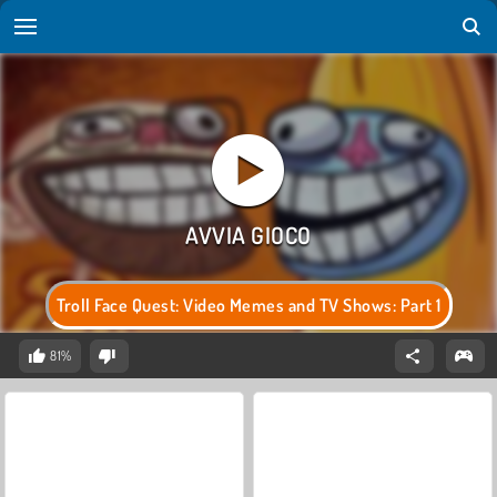
Troll Face Quest: Video Memes and TV Shows: Part 1
81%