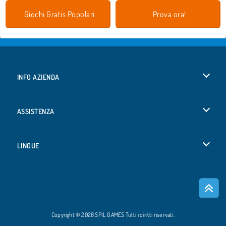
Giochi Gratis Popolari
Prova ora!
INFO AZIENDA
Condizioni di utilizzo
ASSISTENZA
La nostra tutela della privacy
Aiuto
LINGUE
Cookies
English
Consenso sui Cookie
Deutsch
Copyright © 2026 SPIL GAMES Tutti i diritti riservati.