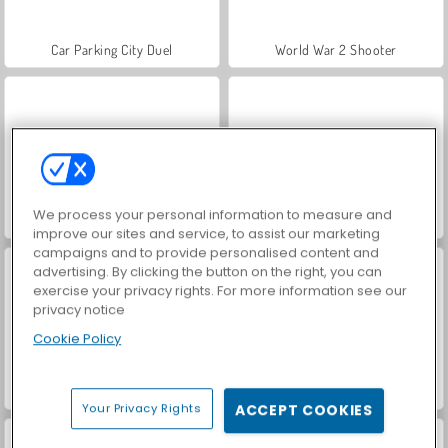
Car Parking City Duel
World War 2 Shooter
We process your personal information to measure and
Hidden Object: Street of Secrets
VegaMix Da Vinci Puzzles
improve our sites and service, to assist our marketing
campaigns and to provide personalised content and
advertising. By clicking the button on the right, you can
exercise your privacy rights. For more information see our
privacy notice
Cookie Policy
ASMR Makeover & Makeup Studio
Farm Merge Valley
Your Privacy Rights
ACCEPT COOKIES