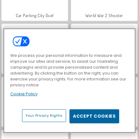
Car Parking City Duel
World War 2 Shooter
We process your personal information to measure and
improve our sites and service, to assist our marketing
campaigns and to provide personalised content and
Hidden Object: Street of Secrets
VegaMix Da Vinci Puzzles
advertising. By clicking the button on the right, you can
exercise your privacy rights. For more information see our
privacy notice
Cookie Policy
Your Privacy Rights
ACCEPT COOKIES
Casino World
Royal Story