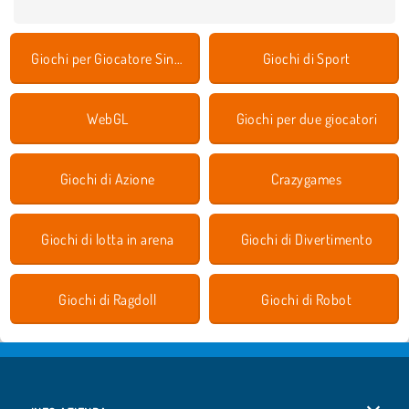
Giochi per Giocatore Singolo
Giochi di Sport
WebGL
Giochi per due giocatori
Giochi di Azione
Crazygames
Giochi di lotta in arena
Giochi di Divertimento
Giochi di Ragdoll
Giochi di Robot