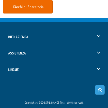
Giochi di Sparatoria
INFO AZIENDA
Condizioni di utilizzo
ASSISTENZA
La nostra tutela della privacy
Aiuto
LINGUE
Cookies
English
Consenso sui Cookie
Deutsch
Copyright © 2026 SPIL GAMES Tutti i diritti riservati.