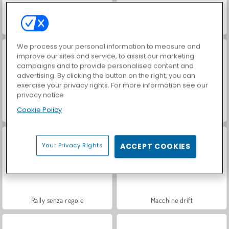
VegaMix Da Vinci Puzzles
Let's Fish!
We process your personal information to measure and
improve our sites and service, to assist our marketing
campaigns and to provide personalised content and
advertising. By clicking the button on the right, you can
exercise your privacy rights. For more information see our
privacy notice
Cookie Policy
Hidden Object: Street of Secrets
ASMR Makeover & Makeup Studio
Your Privacy Rights
ACCEPT COOKIES
Rally senza regole
Macchine drift