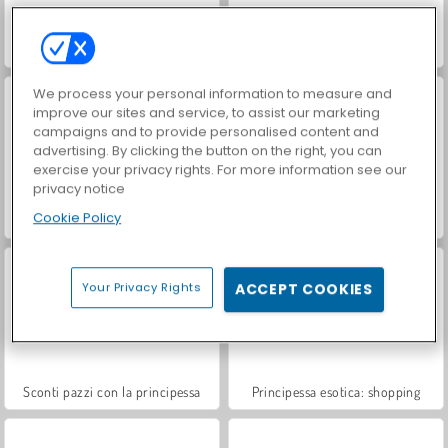
Shopping estivo da Urban Outfitters
Principesse: gara di shopping
We process your personal information to measure and
improve our sites and service, to assist our marketing
campaigns and to provide personalised content and
advertising. By clicking the button on the right, you can
exercise your privacy rights. For more information see our
privacy notice
Cookie Policy
Principesse ai saldi di primavera
Principesse: Caos da Black Friday
Your Privacy Rights
ACCEPT COOKIES
Sconti pazzi con la principessa
Principessa esotica: shopping