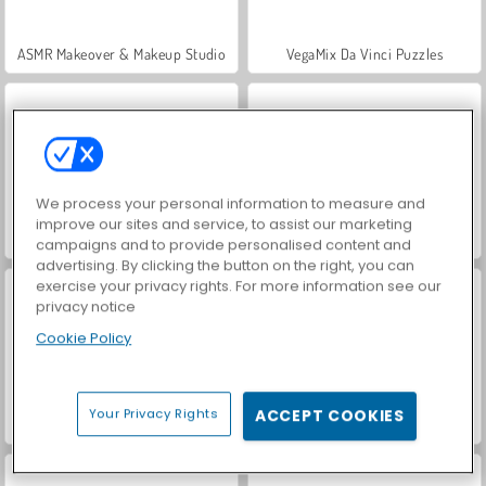
ASMR Makeover & Makeup Studio
VegaMix Da Vinci Puzzles
We process your personal information to measure and
improve our sites and service, to assist our marketing
Farm Merge Valley
Royal Story
campaigns and to provide personalised content and
advertising. By clicking the button on the right, you can
exercise your privacy rights. For more information see our
privacy notice
Cookie Policy
Your Privacy Rights
ACCEPT COOKIES
Hidden Object: Street of Secrets
World War 2 Shooter