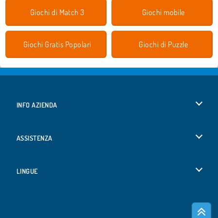
Giochi di Match 3
Giochi mobile
Giochi Gratis Popolari
Giochi di Puzzle
INFO AZIENDA
Condizioni di utilizzo
ASSISTENZA
La nostra tutela della privacy
Aiuto
LINGUE
Cookies
Deutsch
Consenso sui Cookie