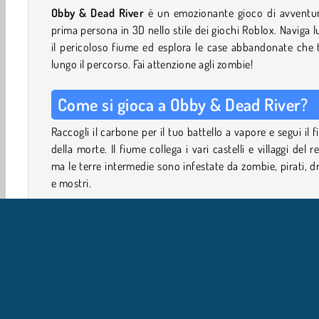
Obby & Dead River
è un emozionante gioco di avventur
prima persona in 3D nello stile dei giochi Roblox. Naviga 
il pericoloso fiume ed esplora le case abbandonate che 
lungo il percorso. Fai attenzione agli zombie!
Come si gioca a Obby & Dead River?
Raccogli il carbone per il tuo battello a vapore e segui il 
della morte. Il fiume collega i vari castelli e villaggi del r
ma le terre intermedie sono infestate da zombie, pirati, d
e mostri.
La tua missione è sconfiggere il boss finale nel castello alla
del fiume. Esplora le capanne sugli alberi, i cottage e le 
case per cercare oggetti utili. Combatti i mostri
guadagnare oro e raggiungi il villaggio successivo, dove p
curarti, potenziare le tue armi e fare rifornimento pe
prossima tappa del tuo viaggio.