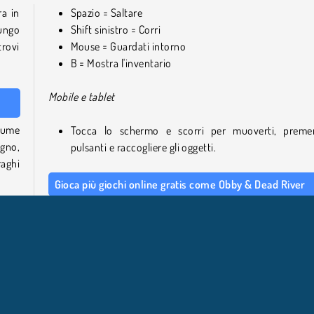
a in
Spazio = Saltare
lungo
Shift sinistro = Corri
trovi
Mouse = Guardati intorno
B = Mostra l'inventario
Mobile e tablet
fiume
Tocca lo schermo e scorri per muoverti, preme
egno,
pulsanti e raccogliere gli oggetti.
raghi
Gioca più giochi online gratis come Obby & Dead River
Se ti piace questo gioco, prova anche altri nostri
gioch
 fine
avventura
, come l'avventura di sopravvivenza
Woods
altre
Nevia
. Cerchi giochi di parkour più tradizionali da giocare?
 per
un'occhiata al nostro catalogo di giochi di Obby.
otrai
r la
Chi ha creato Obby & Dead River?