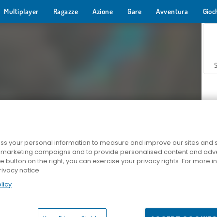
Multiplayer
Ragazze
Azione
Gare
Avventura
Gioc
s your personal information to measure and improve our sites and s
r marketing campaigns and to provide personalised content and adver
Z
he button on the right, you can exercise your privacy rights. For more 
rivacy notice
licy