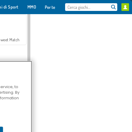
hi di Sport
MMO
Per te
Sweet Match
ervice, to
tising. By
en Solitaire
information