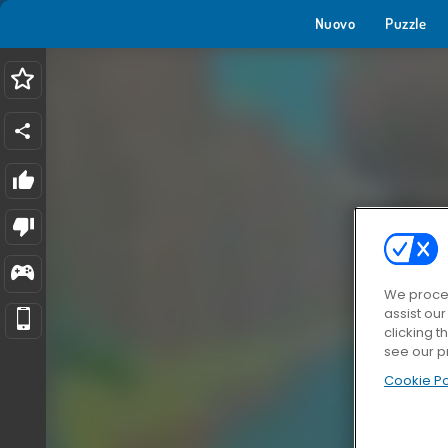
Nuovo
Puzzle
We proces
assist ou
clicking t
see our p
Cookie Po