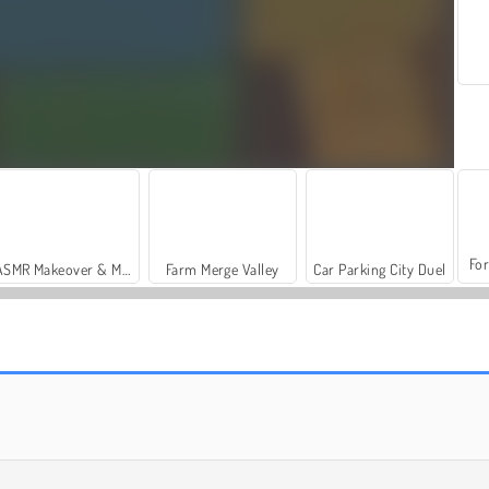
For
ASMR Makeover & Makeup Studio
Farm Merge Valley
Car Parking City Duel
Casino World
Obby Prison: Craft Escape