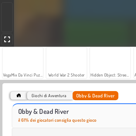
VegaMix Da Vinci Puzzles
World War 2 Shooter
Hidden Object: Street of Secrets
Obby & Dead River
Giochi di Avventura
Royal Story
Let's Fish!
Obby & Dead River
il 61% dei giocatori consiglia questo gioco