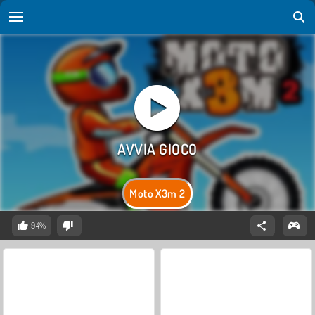
Moto X3m 2
94%