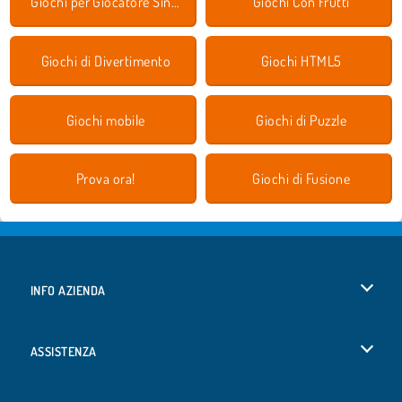
Giochi per Giocatore Singolo
Giochi Con Frutti
Giochi di Divertimento
Giochi HTML5
Giochi mobile
Giochi di Puzzle
Prova ora!
Giochi di Fusione
INFO AZIENDA
Condizioni di utilizzo
ASSISTENZA
La nostra tutela della privacy
Aiuto