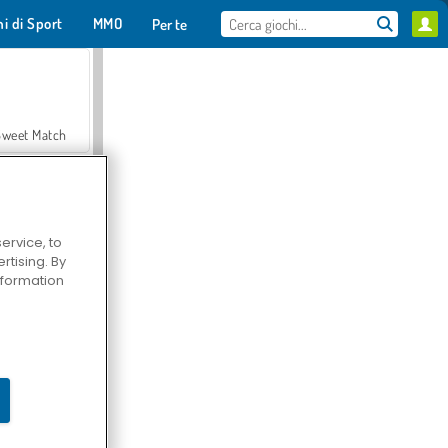
hi di Sport
MMO
Per te
Sweet Match
ervice, to
tising. By
en Solitaire
information
Farmerama