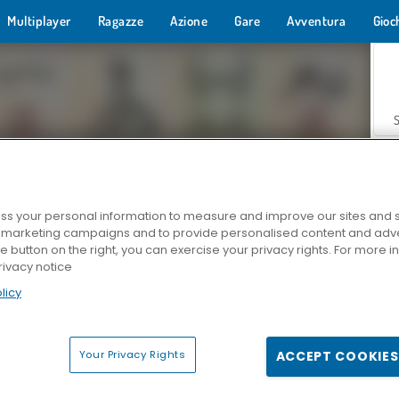
Multiplayer
Ragazze
Azione
Gare
Avventura
Gioc
s your personal information to measure and improve our sites and s
r marketing campaigns and to provide personalised content and adver
Z
he button on the right, you can exercise your privacy rights. For more 
rivacy notice
licy
Your Privacy Rights
ACCEPT COOKIES