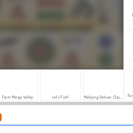
For
Farm Merge Valley
Let's Fish!
Mahjong Deluxe: Classic
Mahjong Chain: Classic
Mahjong Chain