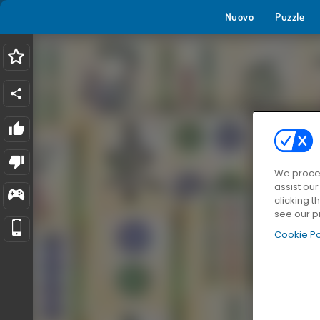
Nuovo
Puzzle
We proces
assist ou
clicking t
see our p
Cookie Po