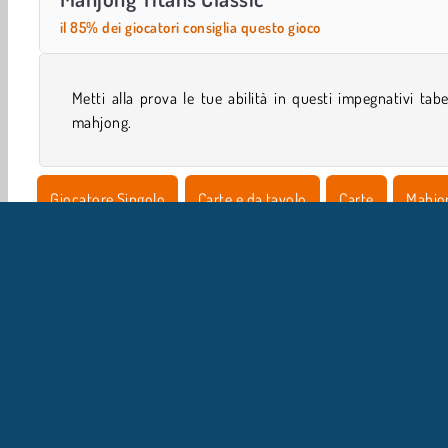
il 85% dei giocatori consiglia questo gioco
Metti alla prova le tue abilità in questi impegnativi tabe
mahjong.
Giocatore Singolo
Carte e da tavolo
Carte
Mahjo
IN
L