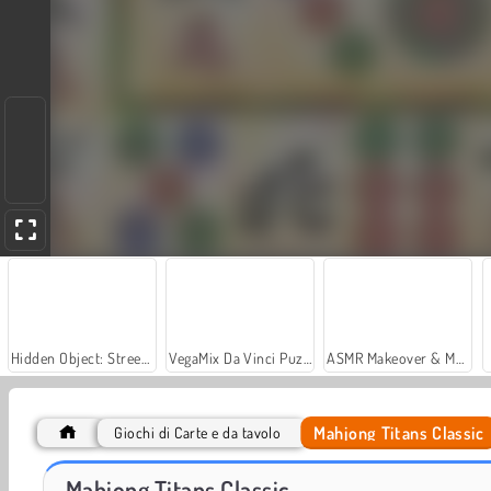
Hidden Object: Street of Secrets
VegaMix Da Vinci Puzzles
ASMR Makeover & Makeup Studio
Mahjong Titans Classic
Giochi di Carte e da tavolo
Mahjong Deluxe 2
Gioco classico di abbinamenti
Mahjong Titans Classic