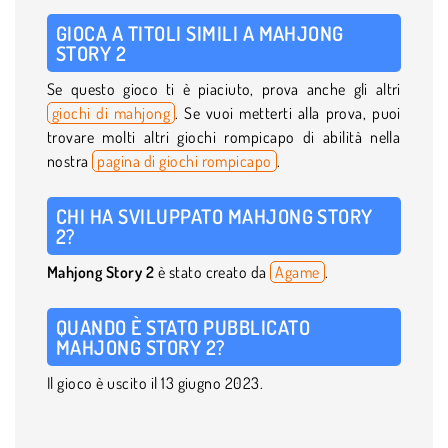
GIOCA A TITOLI SIMILI A MAHJONG
STORY 2
Se questo gioco ti è piaciuto, prova anche gli altri
giochi di mahjong
. Se vuoi metterti alla prova, puoi
trovare molti altri giochi rompicapo di abilità nella
nostra
pagina di giochi rompicapo
.
CHI HA SVILUPPATO MAHJONG STORY
2?
Mahjong Story 2
è stato creato da
Agame
.
QUANDO È STATO PUBBLICATO
MAHJONG STORY 2?
Il gioco è uscito il 13 giugno 2023.