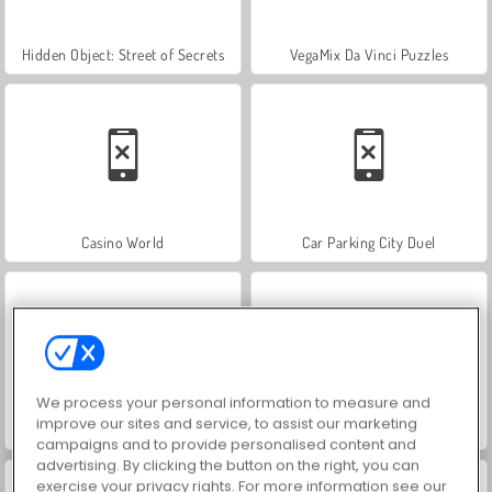
Hidden Object: Street of Secrets
VegaMix Da Vinci Puzzles
Casino World
Car Parking City Duel
We process your personal information to measure and
improve our sites and service, to assist our marketing
ASMR Makeover & Makeup Studio
World War 2 Shooter
campaigns and to provide personalised content and
advertising. By clicking the button on the right, you can
exercise your privacy rights. For more information see our