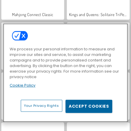
Mahjong Connect Classic
Kings and Queens: Solitaire TriPeaks
We process your personal information to measure and
improve our sites and service, to assist our marketing
campaigns and to provide personalised content and
Hidden Object: Street of Secrets
VegaMix Da Vinci Puzzles
advertising. By clicking the button on the right, you can
exercise your privacy rights. For more information see our
privacy notice
Cookie Policy
Your Privacy Rights
ACCEPT COOKIES
Let's Fish!
ASMR Makeover & Makeup Studio