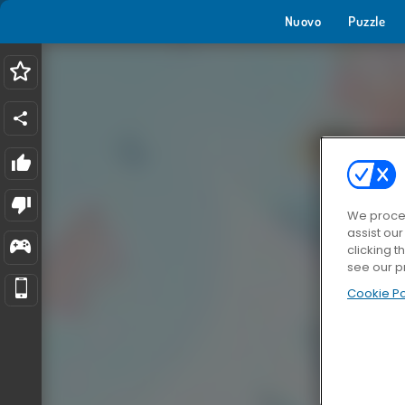
Nuovo
Puzzle
We proces
assist ou
clicking t
see our p
Cookie Po