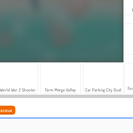
For
World War 2 Shooter
Farm Merge Valley
Car Parking City Duel
d'acqua
Let's Fish!
Adam and Eve: Cut the Ropes