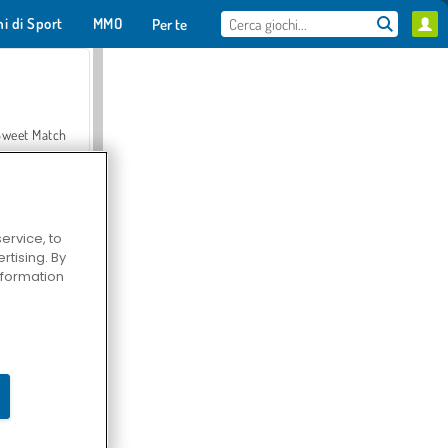
hi di Sport
MMO
Per te
Sweet Match
ervice, to
tising. By
en Solitaire
information
Farmerama