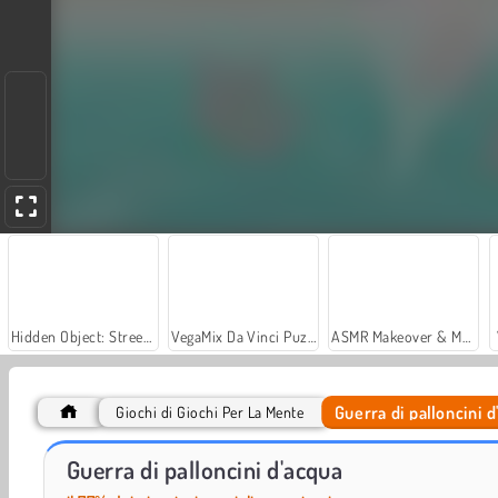
Hidden Object: Street of Secrets
VegaMix Da Vinci Puzzles
ASMR Makeover & Makeup Studio
Guerra di palloncini 
Giochi di Giochi Per La Mente
Casino World
Royal Story
Guerra di palloncini d'acqua