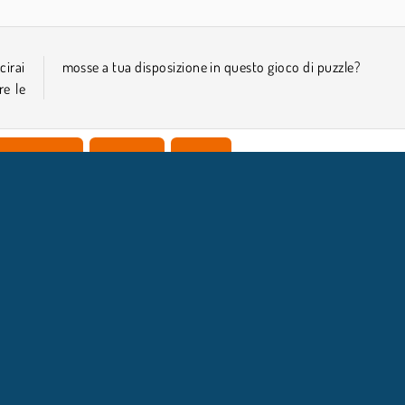
cirai
mosse a tua disposizione in questo gioco di puzzle?
re le
unta e clicca
Popolare
Puzzle
FO AZIENDA
ASSISTENZA
Condizioni di utilizzo
Consenso sui Cookie
Aiuto
a nostra tutela della privacy
Cookies