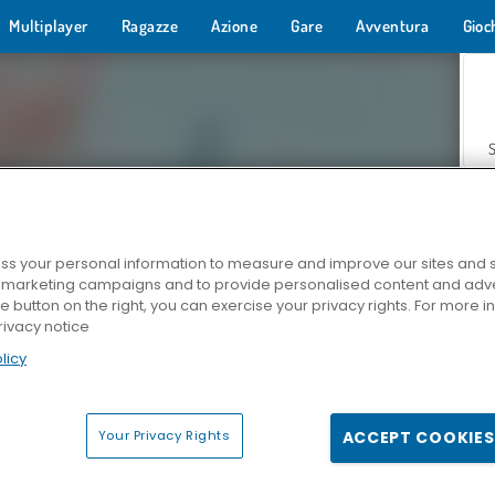
Multiplayer
Ragazze
Azione
Gare
Avventura
Gioc
s your personal information to measure and improve our sites and s
r marketing campaigns and to provide personalised content and adver
Z
he button on the right, you can exercise your privacy rights. For more 
rivacy notice
licy
Your Privacy Rights
ACCEPT COOKIES