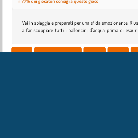
il 77% dei giocatori consiglia questo gioco
Vai in spiaggia e preparati per una sfida emozionante. Rius
a far scoppiare tutti i palloncini d'acqua prima di esauri
Abilità
Giochi Per La Mente
HTML5
Mobile
P
IN
L