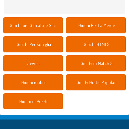
Giochi per Giocatore Singolo
Giochi Per La Mente
Giochi Per Famiglia
Giochi HTML5
Jewels
Giochi di Match 3
Giochi mobile
Giochi Gratis Popolari
Giochi di Puzzle