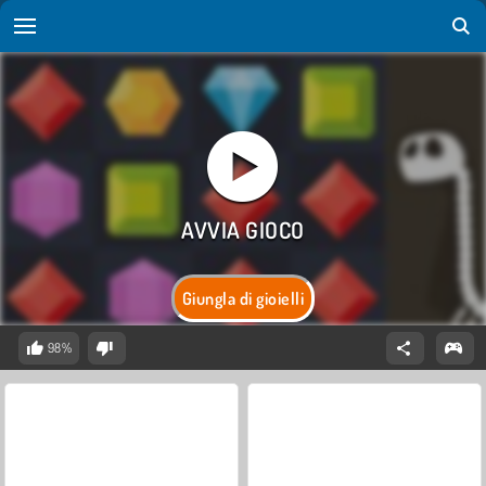
Giungla di gioielli
98%